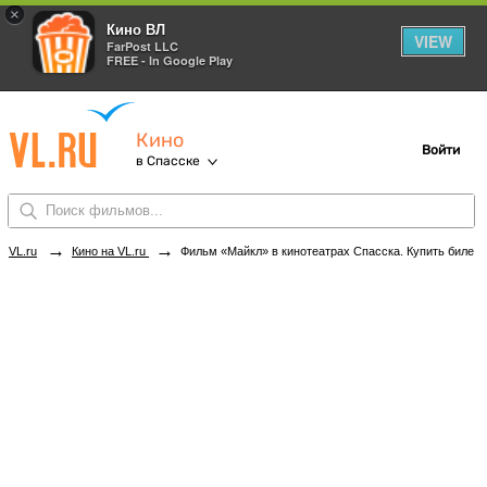
×
Кино ВЛ
VIEW
FarPost LLC
FREE - In Google Play
Кино
Войти
в Спасске
→
→
VL.ru
Кино на VL.ru
Фильм «Майкл» в кинотеатрах Спасска. Купить билеты!