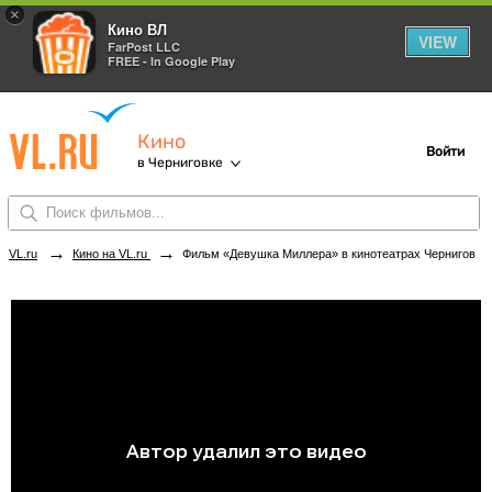
×
Кино ВЛ
VIEW
FarPost LLC
FREE - In Google Play
Кино
Войти
в Черниговке
→
→
VL.ru
Кино на VL.ru
Фильм «Девушка Миллера» в кинотеатрах Черниговки. Купить билеты!