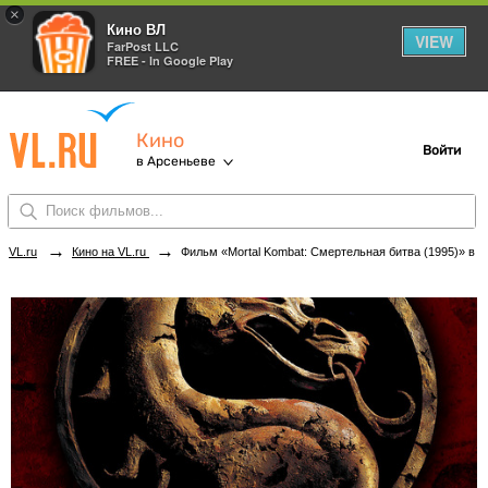
×
Кино ВЛ
VIEW
FarPost LLC
FREE - In Google Play
Кино
Войти
в Арсеньеве
→
→
VL.ru
Кино на VL.ru
Фильм «Mortal Kombat: Смертельная битва (1995)» в кинотеатрах Арсеньева. Купить билеты!