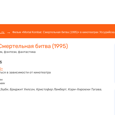
→
L.ru
Фильм «Mortal Kombat: Смертельная битва (1995)» в кинотеатрах Уссурийска.
Смертельная битва (1995)
к, фэнтези, фантастика
25
6+
ться в зависимости от кинотеатра
он
 мин
 Эшби,
Бриджит Уилсон,
Кристофер Ламберт,
Кэри-Хироюки Тагава,