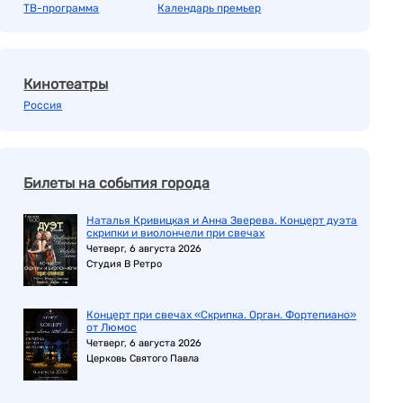
ТВ-программа
Календарь премьер
Кинотеатры
Россия
Билеты на события города
Наталья Кривицкая и Анна Зверева. Концерт дуэта
скрипки и виолончели при свечах
Четверг, 6 августа 2026
Студия В Ретро
Концерт при свечах «Скрипка. Орган. Фортепиано»
от Люмос
Четверг, 6 августа 2026
Церковь Святого Павла