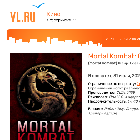
Кино
в Уссурийске
→
VL.ru
Кино на V
Mortal Kombat: 
(Mortal Kombat)
Жанр:
боеви
В прокате с 31 июля, 20
Ограничение по возрасту:
1
Ограничения могут различа
Производство:
США, 1995
Режиссер:
Пол У. С. Андерс
Продолжительность:
1 ч 40
В ролях:
Робин Шоу,
Линден
Тревор Годдард