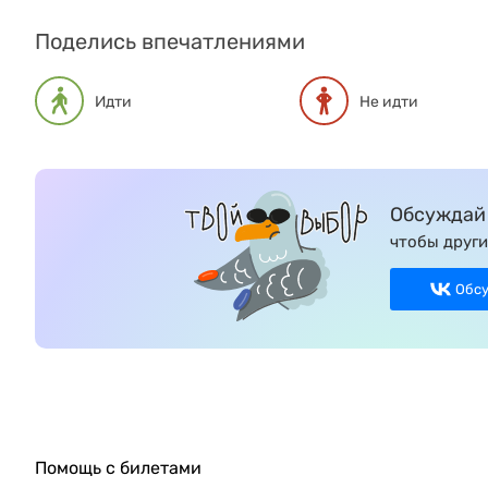
Поделись впечатлениями
Идти
Не идти
Обсуждай 
чтобы други
Обс
Помощь с билетами