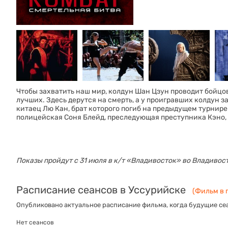
Чтобы захватить наш мир, колдун Шан Цзун проводит бойцов
лучших. Здесь дерутся на смерть, а у проигравших колдун 
китаец Лю Кан, брат которого погиб на предыдущем турнире
полицейская Соня Блейд, преследующая преступника Кэно,
Показы пройдут с 31 июля в к/т «‎Владивосток» во Владивос
Расписание сеансов в Уссурийске
(Фильм в п
Опубликовано актуальное расписание фильма, когда будущие сеа
Нет сеансов