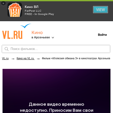
×
Кино ВЛ
VIEW
FarPost LLC
FREE - In Google Play
Кино
Войти
в Арсеньеве
→
→
VL.ru
Кино на VL.ru
Фильм «Иллюзия обмана 3» в кинотеатрах Арсеньева. Купить билеты!