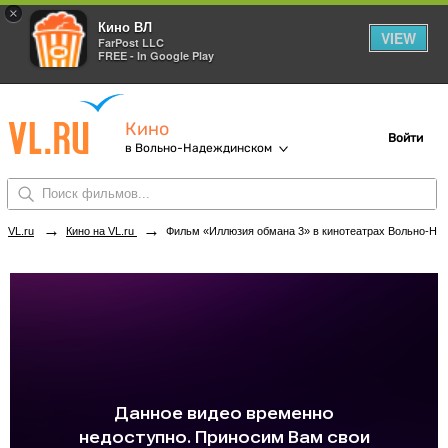
×
Кино ВЛ
VIEW
FarPost LLC
FREE - In Google Play
Кино
Войти
в Вольно-Надеждинском
→
→
VL.ru
Кино на VL.ru
Фильм «Иллюзия обмана 3» в кинотеатрах Вольно-Надеждинского. Купить билеты!