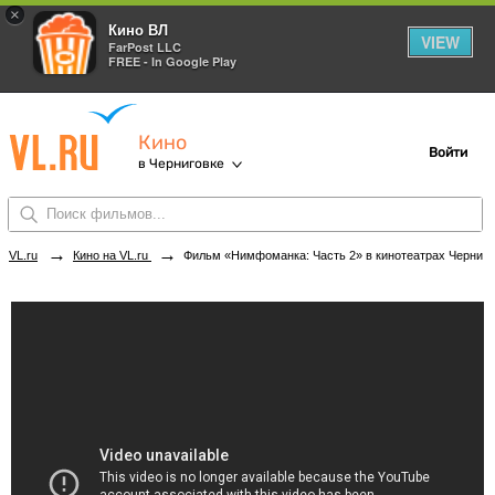
×
Кино ВЛ
VIEW
FarPost LLC
FREE - In Google Play
Кино
Войти
в Черниговке
→
→
VL.ru
Кино на VL.ru
Фильм «Нимфоманка: Часть 2» в кинотеатрах Черниговки. Купить билеты!