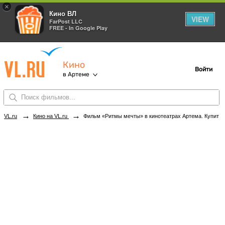
×
Кино ВЛ
VIEW
FarPost LLC
FREE - In Google Play
Кино
Войти
в Артеме
→
→
VL.ru
Кино на VL.ru
Фильм «Ритмы мечты» в кинотеатрах Артема. Купить билеты!