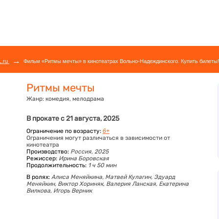
→
L.ru
Фильм «Ритмы мечты» в кинотеатрах Вольно-Надеждинского. Купить билеты!
Ритмы мечты
Жанр:
комедия, мелодрама
В прокате с 21 августа, 2025
Ограничение по возрасту:
6+
Ограничения могут различаться в зависимости от
кинотеатра
Производство:
Россия, 2025
Режиссер:
Ирина Боровская
Продолжительность:
1 ч 50 мин
В ролях:
Алиса Меняйкина,
Матвей Кулагин,
Эдуард
Меняйкин,
Виктор Хориняк,
Валерия Ланская,
Екатерина
Вилкова,
Игорь Верник