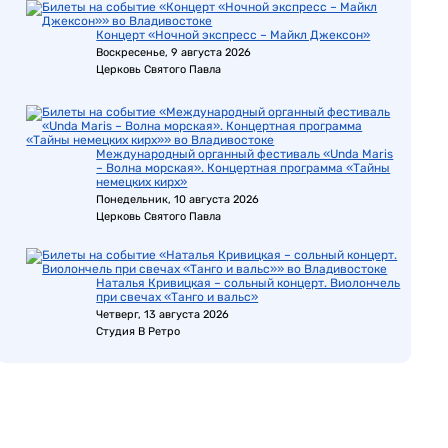
Концерт «Ночной экспресс – Майкл Джексон»
Воскресенье, 9 августа 2026
Церковь Святого Павла
Международный органный фестиваль «Unda Maris
– Волна морская». Концертная программа «Тайны
немецких кирх»
Понедельник, 10 августа 2026
Церковь Святого Павла
Наталья Кривицкая – сольный концерт. Виолончель
при свечах «Танго и вальс»
Четверг, 13 августа 2026
Студия В Ретро