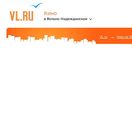
Кино
в Вольно-Надеждинском
→
VL.ru
Кино на V