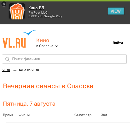
×
Кино ВЛ
VIEW
FarPost LLC
FREE - In Google Play
Кино
Войти
в Спасске
→
VL.ru
Кино на VL.ru
Вечерние сеансы в Спасске
Пятница, 7 августа
Время
Фильм
Кинотеатр
Зал