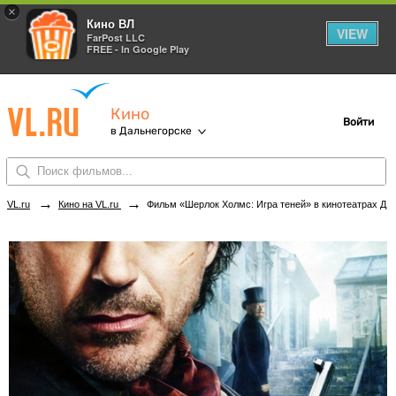
×
Кино ВЛ
VIEW
FarPost LLC
FREE - In Google Play
Кино
Войти
в Дальнегорске
→
→
VL.ru
Кино на VL.ru
Фильм «Шерлок Холмс: Игра теней» в кинотеатрах Дальнегорска. Купить билеты!