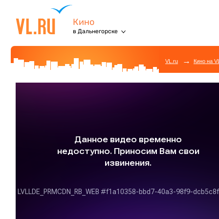
Кино
в Дальнегорске
→
VL.ru
Кино на V