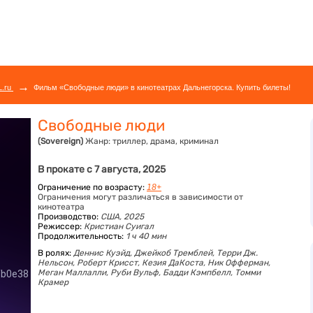
→
L.ru
Фильм «Свободные люди» в кинотеатрах Дальнегорска. Купить билеты!
Свободные люди
(Sovereign)
Жанр:
триллер, драма, криминал
В прокате с 7 августа, 2025
Ограничение по возрасту:
18+
Ограничения могут различаться в зависимости от
кинотеатра
Производство:
США, 2025
Режиссер:
Кристиан Суигал
Продолжительность:
1 ч 40 мин
В ролях:
Деннис Куэйд,
Джейкоб Тремблей,
Терри Дж.
Нельсон,
Роберт Крисст,
Кезия ДаКоста,
Ник Офферман,
Меган Маллалли,
Руби Вульф,
Бадди Кэмпбелл,
Томми
Крамер