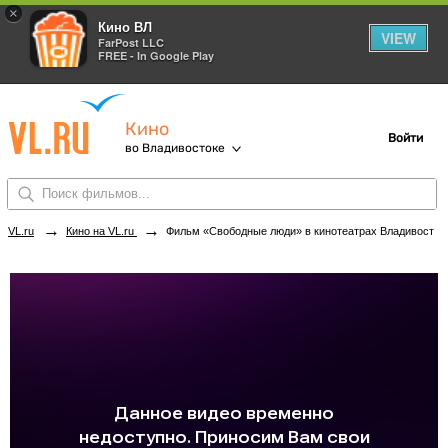
×
Кино ВЛ
VIEW
FarPost LLC
FREE - In Google Play
Кино
Войти
во Владивостоке
→
→
VL.ru
Кино на VL.ru
Фильм «Свободные люди» в кинотеатрах Владивостока. Купить билеты!