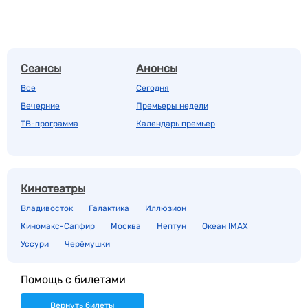
Сеансы
Анонсы
Все
Сегодня
Вечерние
Премьеры недели
ТВ-программа
Календарь премьер
Кинотеатры
Владивосток
Галактика
Иллюзион
Киномакс-Сапфир
Москва
Нептун
Океан IMAX
Уссури
Черёмушки
Помощь с билетами
Вернуть билеты