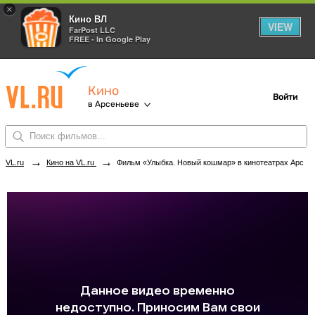
×
Кино ВЛ
VIEW
FarPost LLC
FREE - In Google Play
Кино
Войти
в Арсеньеве
→
→
VL.ru
Кино на VL.ru
Фильм «Улыбка. Новый кошмар» в кинотеатрах Арсеньева. Купить билеты!