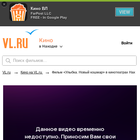
×
Кино ВЛ
VIEW
FarPost LLC
FREE - In Google Play
Кино
Войти
в Находке
→
→
VL.ru
Кино на VL.ru
Фильм «Улыбка. Новый кошмар» в кинотеатрах Находки. Купить билеты!