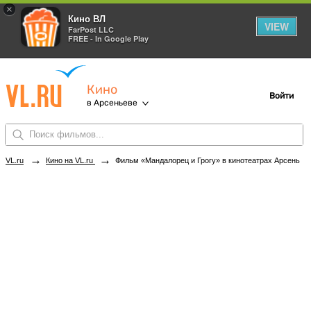
×
Кино ВЛ
VIEW
FarPost LLC
FREE - In Google Play
Кино
Войти
в Арсеньеве
→
→
VL.ru
Кино на VL.ru
Фильм «Мандалорец и Грогу» в кинотеатрах Арсеньева. Купить билеты!