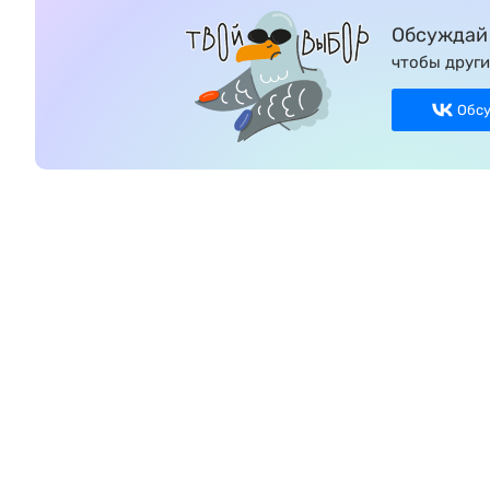
Обсуждай 
чтобы други
Обс