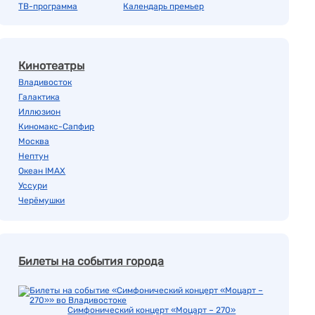
ТВ-программа
Календарь премьер
Кинотеатры
Владивосток
Галактика
Иллюзион
Киномакс-Сапфир
Москва
Нептун
Океан IMAX
Уссури
Черёмушки
Билеты на события города
Симфонический концерт «Моцарт – 270»