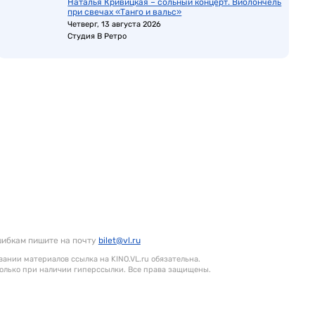
Наталья Кривицкая – сольный концерт. Виолончель
при свечах «Танго и вальс»
Четверг, 13 августа 2026
Студия В Ретро
шибкам пишите на почту
bilet@vl.ru
ании материалов ссылка на KINO.VL.ru обязательна.
олько при наличии гиперссылки. Все права защищены.