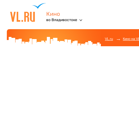
Кино
во Владивостоке
→
VL.ru
Кино на V