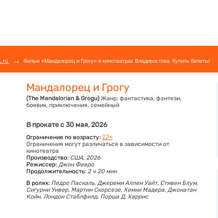
→
L.ru
Фильм «Мандалорец и Грогу» в кинотеатрах Владивостока. Купить билеты!
Мандалорец и Грогу
(The Mandalorian & Grogu)
Жанр:
фантастика, фэнтези,
боевик, приключения, семейный
В прокате с 30 мая, 2026
Ограничение по возрасту:
12+
Ограничения могут различаться в зависимости от
кинотеатра
Производство:
США, 2026
Режиссер:
Джон Фавро
Продолжительность:
2 ч 20 мин
В ролях:
Педро Паскаль,
Джереми Аллен Уайт,
Стивен Блум,
Сигурни Уивер,
Мартин Скорсезе,
Хемки Мадера,
Джонатан
Койн,
Лондон Стаблфилд,
Порша Д. Харрис