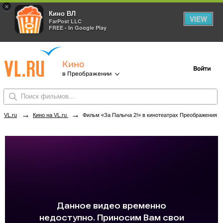
×
Кино ВЛ
VIEW
FarPost LLC
FREE - In Google Play
Кино
Войти
в Преображении
→
→
VL.ru
Кино на VL.ru
Фильм «За Палыча 2!» в кинотеатрах Преображения. Купить билеты!