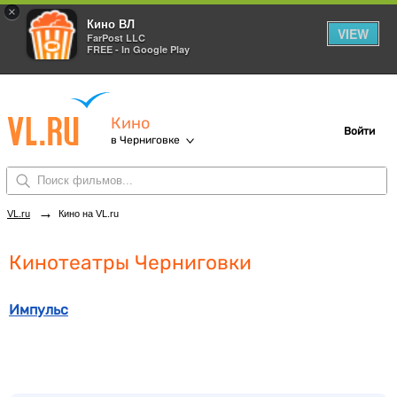
×
Кино ВЛ
VIEW
FarPost LLC
FREE - In Google Play
Кино
Войти
в Черниговке
→
VL.ru
Кино на VL.ru
Кинотеатры Черниговки
Импульс