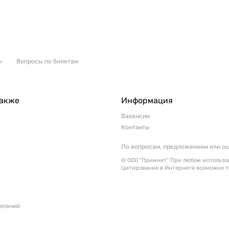
к
Вопросы по билетам
также
Информация
Вакансии
Контакты
По вопросам, предложениям или о
© ООО "Примнет" При любом использов
Цитирование в Интернете возможно т
мпаний