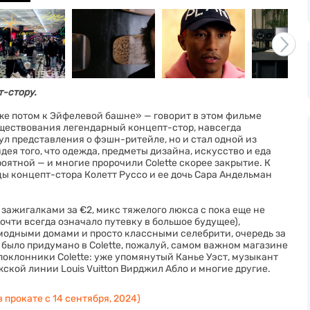
-стору.
уже потом к Эйфелевой башне» — говорит в этом фильме
существования легендарный концепт-стор, навсегда
ул представления о фэшн-ритейле, но и стал одной из
ея того, что одежда, предметы дизайна, искусство и еда
оятной — и многие пророчили Colette скорее закрытие. К
цы концепт-стора Колетт Руссо и ее дочь Сара Андельман
зажигалками за €2, микс тяжелого люкса с пока еще не
чти всегда означало путевку в большое будущее),
одными домами и просто классными селебрити, очередь за
 было придумано в Colette, пожалуй, самом важном магазине
 поклонники Colette: уже упомянутый Канье Уэст, музыкант
ской линии Louis Vuitton Вирджил Абло и многие другие.
 прокате с 14 сентября, 2024)