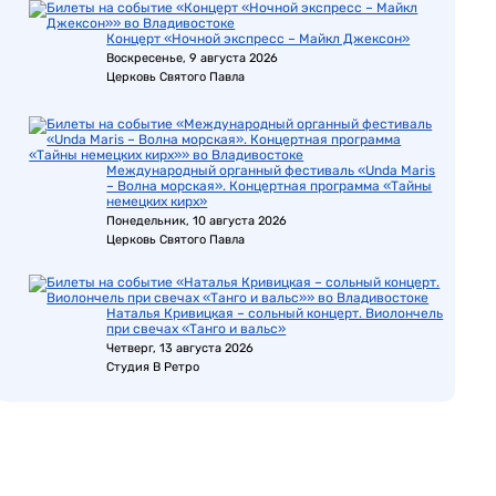
Концерт «Ночной экспресс – Майкл Джексон»
Воскресенье, 9 августа 2026
Церковь Святого Павла
Международный органный фестиваль «Unda Maris
– Волна морская». Концертная программа «Тайны
немецких кирх»
Понедельник, 10 августа 2026
Церковь Святого Павла
Наталья Кривицкая – сольный концерт. Виолончель
при свечах «Танго и вальс»
Четверг, 13 августа 2026
Студия В Ретро