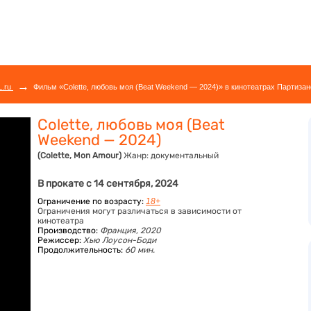
→
L.ru
Фильм «Colette, любовь моя (Beat Weekend — 2024)» в кинотеатрах Партизан
Colette, любовь моя (Beat
Weekend — 2024)
(Colette, Mon Amour)
Жанр:
документальный
В прокате с 14 сентября, 2024
Ограничение по возрасту:
18+
Ограничения могут различаться в зависимости от
кинотеатра
Производство:
Франция, 2020
Режиссер:
Хью Лоусон-Боди
Продолжительность:
60 мин.