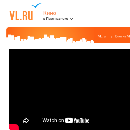
Кино
в Партизанске
→
VL.ru
Кино на V