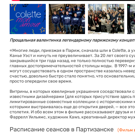
Прощальная валентинка легендарному парижскому концепт
«Многие люди, приезжая в Париж, сначала шли в Colette, а 
Канье Уэст и ничуть не преувеличивает. За 20 лет своего 
закрывшийся три года назад, не только полностью переверн
главных достопримечательностей столицы моды. В 1997-м ид
могут сосуществовать в одном пространстве казалась невер
счастью, довольно быстро стало понятно, что основательни
просто опередили свое время.
Витрины, в которых ювелирные украшения соседствовали с 
известными дизайнерами (для которых присутствие здесь по
лимитированные совместные коллекции с историческими м
которыми выстраивалась еще до открытия дверей, — все это
столетия. И обо всем этом в фильме рассказывают друзья и
Фаррелл Уильямс, художник Kaws, креативный директор муж
Расписание сеансов в Партизанске
(Фильм в