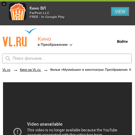
×
Кино ВЛ
VIEW
FarPost LLC
FREE - In Google Play
Кино
Войти
в Преображении
→
→
VL.ru
Кино на VL.ru
Фильм «Мумиёшки» в кинотеатрах Преображения. Купить билеты!