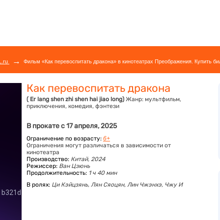
→
L.ru
Фильм «Как перевоспитать дракона» в кинотеатрах Преображения. Купить би
Как перевоспитать дракона
( Er lang shen zhi shen hai jiao long)
Жанр:
мультфильм,
приключения, комедия, фэнтези
В прокате с 17 апреля, 2025
Ограничение по возрасту:
6+
Ограничения могут различаться в зависимости от
кинотеатра
Производство:
Китай, 2024
Режиссер:
Ван Цзюнь
Продолжительность:
1 ч 40 мин
В ролях:
Ци Кэйцзянь,
Лян Сяоцян,
Лин Чжэнхэ,
Чжу И