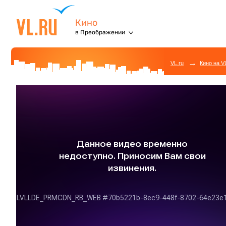
Кино
в Преображении
→
VL.ru
Кино на V