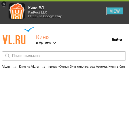
×
Кино ВЛ
VIEW
FarPost LLC
FREE - In Google Play
Кино
Войти
в Артеме
→
→
VL.ru
Кино на VL.ru
Фильм «Холоп 3» в кинотеатрах Артема. Купить билеты!