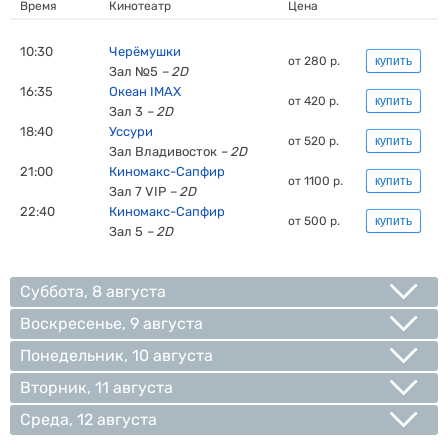
Время
Кинотеатр
Цена
10:30
Черёмушки
от 280 р.
купить
Зал №5
– 2D
16:35
Океан IMAX
от 420 р.
купить
Зал 3
– 2D
18:40
Уссури
от 520 р.
купить
Зал Владивосток
– 2D
21:00
Киномакс-Сапфир
от 1100 р.
купить
Зал 7 VIP
– 2D
22:40
Киномакс-Сапфир
от 500 р.
купить
Зал 5
– 2D
Суббота, 8 августа
Воскресенье, 9 августа
Понедельник, 10 августа
Вторник, 11 августа
Среда, 12 августа