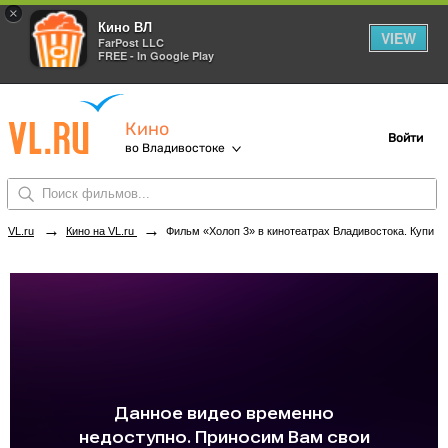
×
Кино ВЛ
VIEW
FarPost LLC
FREE - In Google Play
Кино
Войти
во Владивостоке
→
→
VL.ru
Кино на VL.ru
Фильм «Холоп 3» в кинотеатрах Владивостока. Купить билеты!