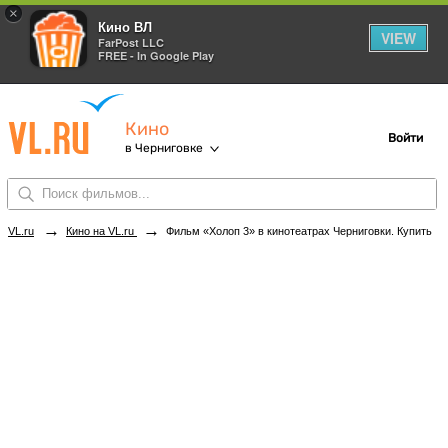
×
Кино ВЛ
VIEW
FarPost LLC
FREE - In Google Play
Кино
Войти
в Черниговке
→
→
VL.ru
Кино на VL.ru
Фильм «Холоп 3» в кинотеатрах Черниговки. Купить билеты!