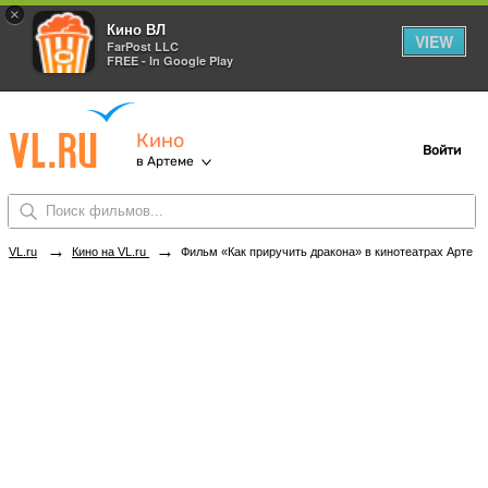
×
Кино ВЛ
VIEW
FarPost LLC
FREE - In Google Play
Кино
Войти
в Артеме
→
→
VL.ru
Кино на VL.ru
Фильм «Как приручить дракона» в кинотеатрах Артема. Купить билеты!