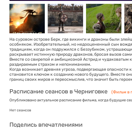
На суровом острове Берк, где викинги и драконы были зле
особняком. Изобретательный, но недооцененный сын вождя
традициям, когда он подружился с Беззубиком, устрашающ
раскрывает истинную природу драконов, бросая вызов сам
Вместе со свирепой и амбициозной Астрид и чудаковатым к
раздираемым страхом и непониманием.
Когда возникает древняя угроза, подвергающая опасности к
становится ключом к созданию нового будущего. Вместе они
границ своих миров и переосмыслив, что значит быть герое
Расписание сеансов в Черниговке
(Фильм в 
Опубликовано актуальное расписание фильма, когда будущие сеа
Нет сеансов
Поделись впечатлениями