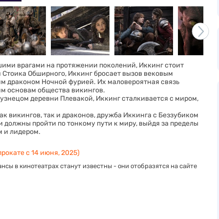
йшими врагами на протяжении поколений, Иккинг стоит
 Стоика Обширного, Иккинг бросает вызов вековым
им драконом Ночной фурией. Их маловероятная связь
им основам общества викингов.
узнецом деревни Плевакой, Иккинг сталкивается с миром,
ак викингов, так и драконов, дружба Иккинга с Беззубиком
 должны пройти по тонкому пути к миру, выйдя за пределы
м и лидером.
прокате с 14 июня, 2025)
нсы в кинотеатрах станут известны - они отобразятся на сайте