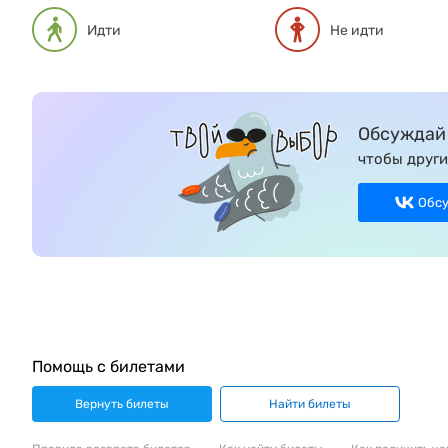
Идти
Не идти
Обсуждай 
чтобы други
Обс
Помощь с билетами
Вернуть билеты
Найти билеты