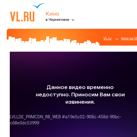
Кино
в Черниговке
→
VL.ru
Кино на V