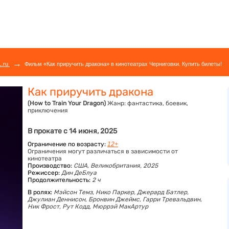
→
L.ru
Фильм «Как приручить дракона» в кинотеатрах Черниговки. Купить билеты!
Как приручить дракона
(How to Train Your Dragon)
Жанр:
фантастика, боевик,
приключения
В прокате с 14 июня, 2025
Ограничение по возрасту:
12+
Ограничения могут различаться в зависимости от
кинотеатра
Производство:
США, Великобритания, 2025
Режиссер:
Дин ДеБлуа
Продолжительность:
2 ч
В ролях:
Мэйсон Темз,
Нико Паркер,
Джерард Батлер,
Джулиан Деннисон,
Бронвин Джеймс,
Гарри Тревальдвин,
Ник Фрост,
Рут Кодд,
Мюррэй МакАртур