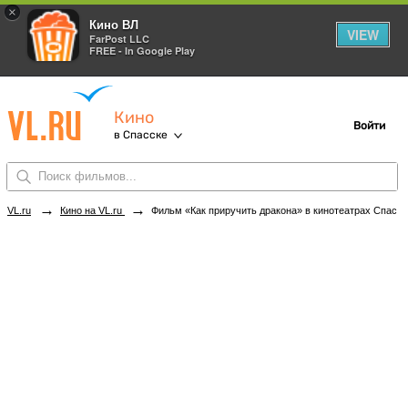
×
Кино ВЛ
VIEW
FarPost LLC
FREE - In Google Play
Кино
Войти
в Спасске
→
→
VL.ru
Кино на VL.ru
Фильм «Как приручить дракона» в кинотеатрах Спасска. Купить билеты!