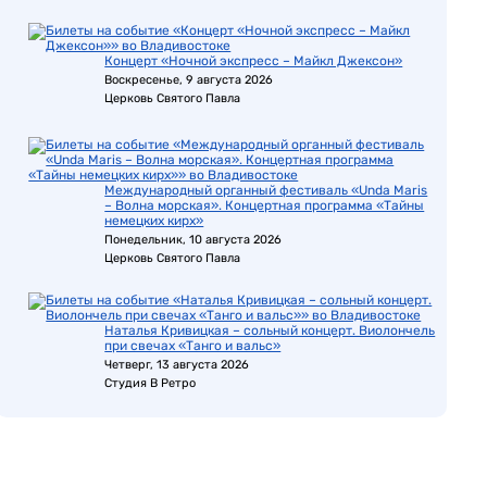
Концерт «Ночной экспресс – Майкл Джексон»
Воскресенье, 9 августа 2026
Церковь Святого Павла
Международный органный фестиваль «Unda Maris
– Волна морская». Концертная программа «Тайны
немецких кирх»
Понедельник, 10 августа 2026
Церковь Святого Павла
Наталья Кривицкая – сольный концерт. Виолончель
при свечах «Танго и вальс»
Четверг, 13 августа 2026
Студия В Ретро