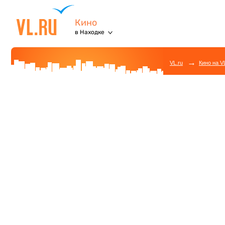
Кино
в Находке
→
VL.ru
Кино на V