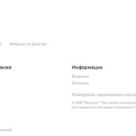
к
Вопросы по билетам
также
Информация
Вакансии
Контакты
По вопросам, предложениям или о
© ООО "Примнет" При любом использов
Цитирование в Интернете возможно т
мпаний