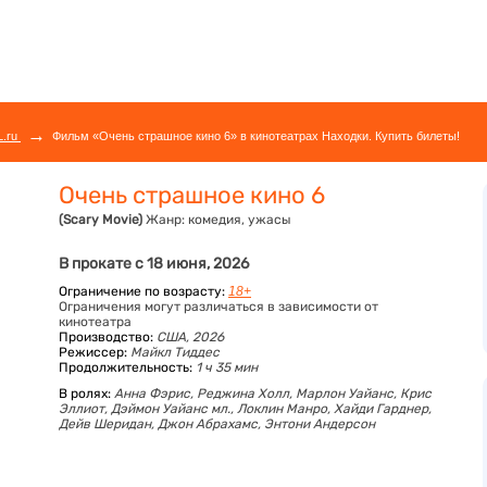
→
L.ru
Фильм «Очень страшное кино 6» в кинотеатрах Находки. Купить билеты!
Очень страшное кино 6
(Scary Movie)
Жанр:
комедия, ужасы
В прокате с 18 июня, 2026
Ограничение по возрасту:
18+
Ограничения могут различаться в зависимости от
кинотеатра
Производство:
США, 2026
Режиссер:
Майкл Тиддес
Продолжительность:
1 ч 35 мин
В ролях:
Анна Фэрис,
Реджина Холл,
Марлон Уайанс,
Крис
Эллиот,
Дэймон Уайанс мл.,
Локлин Манро,
Хайди Гарднер,
Дейв Шеридан,
Джон Абрахамс,
Энтони Андерсон