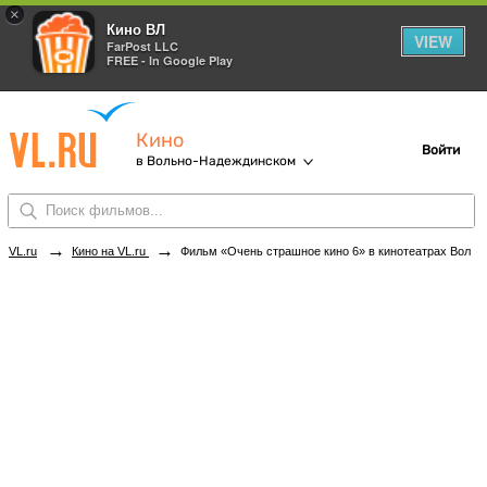
×
Кино ВЛ
VIEW
FarPost LLC
FREE - In Google Play
Кино
Войти
в Вольно-Надеждинском
→
→
VL.ru
Кино на VL.ru
Фильм «Очень страшное кино 6» в кинотеатрах Вольно-Надеждинского. Купить билеты!