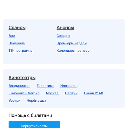
Сеансы
Анонсы
Все
Сегодня
Вечерние
Премьеры недели
ТВ-программа
Календарь премьер
Кинотеатры
Владивосток
Галактика
Иллюзион
Киномакс-Сапфир
Москва
Нептун
Океан IMAX
Уссури
Черёмушки
Помощь с билетами
Вернуть билеты