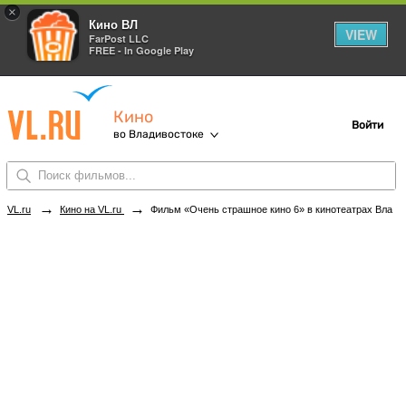
×
Кино ВЛ
VIEW
FarPost LLC
FREE - In Google Play
Кино
Войти
во Владивостоке
→
→
VL.ru
Кино на VL.ru
Фильм «Очень страшное кино 6» в кинотеатрах Владивостока. Купить билеты!