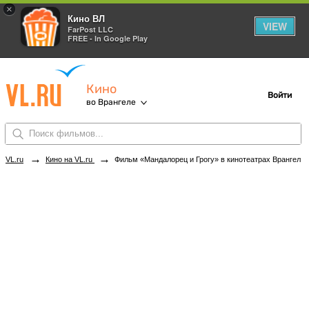
×
Кино ВЛ
VIEW
FarPost LLC
FREE - In Google Play
Кино
Войти
во Врангеле
→
→
VL.ru
Кино на VL.ru
Фильм «Мандалорец и Грогу» в кинотеатрах Врангеля. Купить билеты!