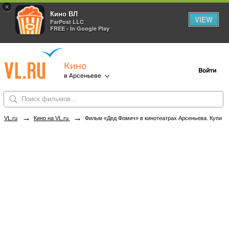
×
Кино ВЛ
VIEW
FarPost LLC
FREE - In Google Play
Кино
Войти
в Арсеньеве
→
→
VL.ru
Кино на VL.ru
Фильм «Дед Фомич» в кинотеатрах Арсеньева. Купить билеты!