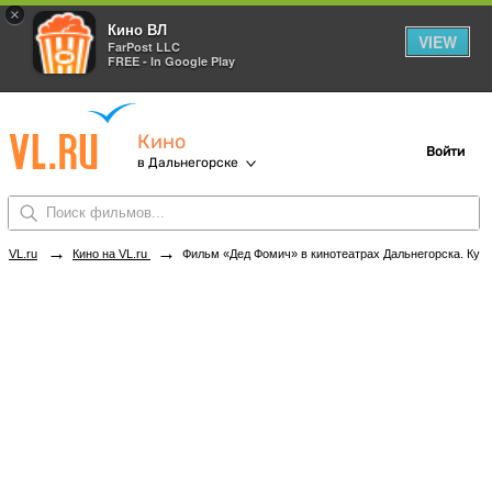
×
Кино ВЛ
VIEW
FarPost LLC
FREE - In Google Play
Кино
Войти
в Дальнегорске
→
→
VL.ru
Кино на VL.ru
Фильм «Дед Фомич» в кинотеатрах Дальнегорска. Купить билеты!