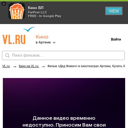
×
Кино ВЛ
VIEW
FarPost LLC
FREE - In Google Play
Кино
Войти
в Артеме
→
→
VL.ru
Кино на VL.ru
Фильм «Дед Фомич» в кинотеатрах Артема. Купить билеты!