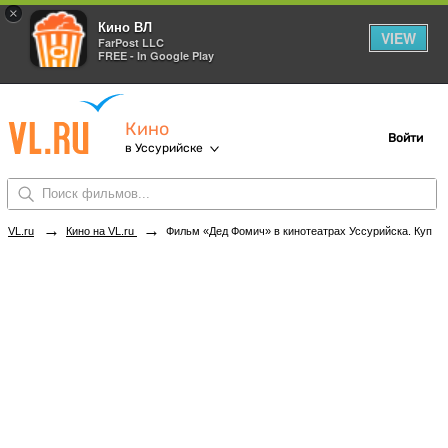
×
Кино ВЛ
VIEW
FarPost LLC
FREE - In Google Play
Кино
Войти
в Уссурийске
→
→
VL.ru
Кино на VL.ru
Фильм «Дед Фомич» в кинотеатрах Уссурийска. Купить билеты!