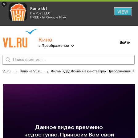
×
Кино ВЛ
VIEW
FarPost LLC
FREE - In Google Play
Кино
Войти
в Преображении
→
→
VL.ru
Кино на VL.ru
Фильм «Дед Фомич» в кинотеатрах Преображения. Купить билеты!